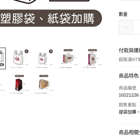
數量
付款與運
超取滿NT$
付款方式
商品特色
信用卡一
商品編號
10221226
超商取貨
銷售重點
LINE Pay
提袋加購
Apple Pay
商品相關分
Google Pa