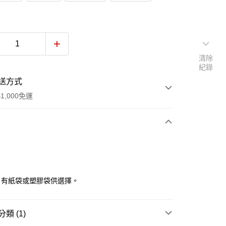
清除
紀錄
送方式
1,000免運
次付款
付款
，有紙袋或塑膠袋供選擇。
類 (1)
y