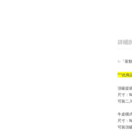
詳細
✨「茶
***此
頂級提
尺寸：W12
可裝二入
牛皮橫
尺寸：W12
可裝頂