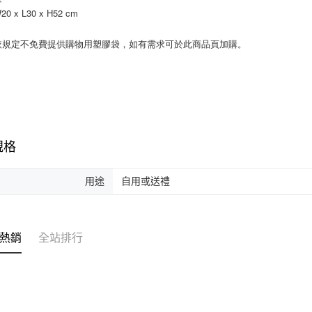
 x L30 x H52 cm
依規定不免費提供購物用塑膠袋，如有需求可於此商品頁加購。
規格
用途
自用或送禮
熱銷
全站排行