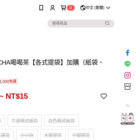
0
中文 (繁體)
OCHA喝喝茶【各式提袋】加購（紙袋、
）
1,000免運
~ NT$15
袋
牛皮橫式紙袋
白色橫式紙袋
立提袋
小小白
大塑膠袋
中塑膠袋