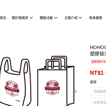
資訊
關於喝喝茶
體驗活動
主題介紹
會員優惠
HOH
塑膠袋
超取滿NT$
NT$1 
提袋
頂級紙
白色直