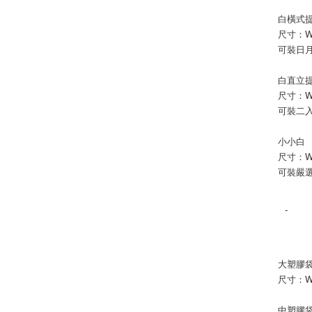
白橫式
尺寸：W12
可裝日月
白直立
尺寸：W10
可裝二入
小小白
尺寸：W9 
可裝嚴選
-
大塑膠
尺寸：W24
中塑膠