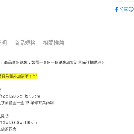
提袋加購
ATM付款
分享
運送方式
全家取貨
說明
商品規格
相關推薦
每筆NT$7
付款後全
類」商品會附紙袋，如需一盒附一個紙袋請於訂單備註欄備註✨
每筆NT$7
7-11取貨
商品頁為額外加購唷！***
每筆NT$7
袋
付款後7-1
 x L20.5 x H27.5 cm
每筆NT$7
茶葉禮盒一盒 或 單罐茶葉兩罐
宅配
式提袋
每筆NT$1
 x L33.5 x H19 cm
級袋茶四盒