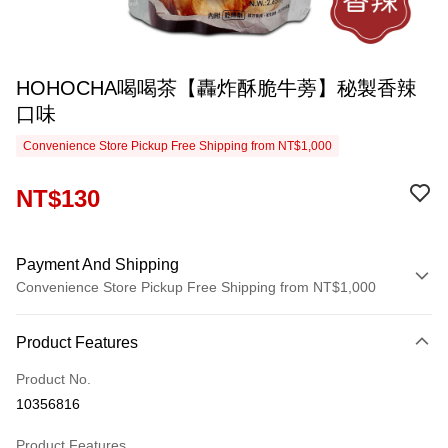
HOHOCHA喝喝茶【轟炸酥脆牛蒡】秘製香辣
口味
Convenience Store Pickup Free Shipping from NT$1,000
NT$130
Payment And Shipping
Convenience Store Pickup Free Shipping from NT$1,000
Payment Method
Product Features
Credit Card (Full Payment)
Product No.
Convenience Store Pickup and Pay
10356816
LINE Pay
Product Features