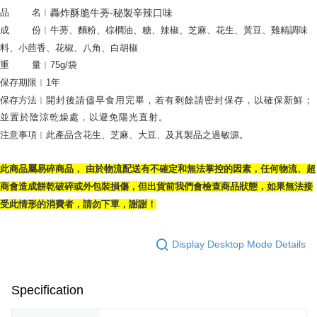
NT$120/order | Free shipping on orders of NT$1,500 or more
品        名︱
轟炸酥脆牛蒡-秘製辛辣口味
成        份︱
牛蒡、麵粉、棕櫚油、糖、辣椒
、芝麻
、花生
、黃豆
、雞精調味
料
、
小茴香
、花椒
、八角
、白胡椒
重        量︱75g/袋
保存期限︱
1年
保存方法︱
開封後請儘早食用完畢，若有剩餘請密封保存，以確保新鮮；
並置於陰涼乾燥處，以避免陽光直射
。
注意事項
︱此產品含花生
、芝麻
、大豆
、及其製品之過敏源。
此商品屬易碎商品， 由於物流配送有不確定和無法掌控的因素，任何物流、超
商會造成餅乾破碎或外包裝損傷，但出貨前我們會檢查商品狀態，如果無法接
受此情形的消費者，請勿下單，謝謝！
Display Desktop Mode Details
Specification