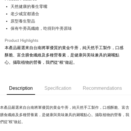
Apple Pay
天然健康的養生零嘴
老少咸宜都適合
Google Pay
原型養生聖品
ATM Transfer
保有牛蒡高纖維，吃得到牛蒡原味
Shipping Method
Product Highlights
本產品嚴選來自台南將軍優質的黄金牛蒡，純天然手工製作，口感
全家取貨付款
酥脆、富含膳食纖維及多種營養素，是健康與美味兼具的涮嘴點
NT$70/order | Free shipping on orders of NT$1,000 or more
心。攝取植物的營養，我們從“根“做起。
付款後全家取貨
NT$70/order | Free shipping on orders of NT$1,000 or more
7-11取貨付款
Description
Specification
Recommendations
NT$70/order | Free shipping on orders of NT$1,000 or more
付款後7-11取貨
本產品嚴選來自台南將軍優質的黄金牛蒡，純天然手工製作，口感酥脆、富含
NT$70/order | Free shipping on orders of NT$1,000 or more
膳食纖維及多種營養素，是健康與美味兼具的涮嘴點心。攝取植物的營養，我
們從“根“做起。
宅配