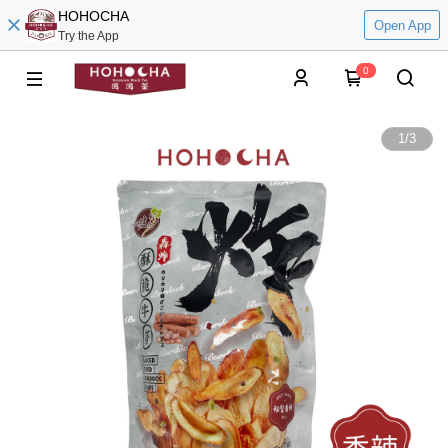
HOHOCHA
Open App
Try the App
0
1
/
3