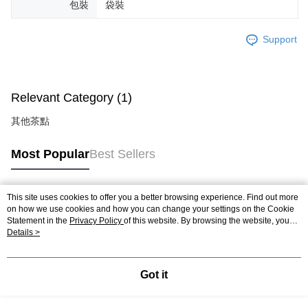
包裝
袋裝
Support
Relevant Category (1)
其他茶點
Most Popular
Best Sellers
This site uses cookies to offer you a better browsing experience. Find out more
Popular Tags
on how we use cookies and how you can change your settings on the Cookie
Statement in the
Privacy Policy
of this website. By browsing the website, you
agree to our use of cookies as described in our Cookie Statement.
Details >
Got it