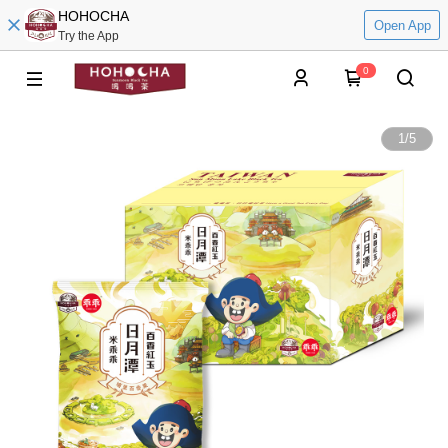
HOHOCHA
Open App
Try the App
0
1
/
5