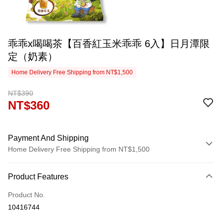
乖乖x喝喝茶【百香紅玉米乖乖 6入】日月潭限
定（奶素）
Home Delivery Free Shipping from NT$1,500
NT$390
NT$360
Payment And Shipping
Home Delivery Free Shipping from NT$1,500
Payment Method
Product Features
Credit Card (Full Payment)
Product No.
LINE Pay
10416744
Apple Pay