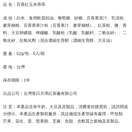
品 名︱百香紅玉米乖乖
成 份︱白米、食用軟質棕油、葡萄糖、砂糖、百香果原汁、乳清粉、
麥芽糊精、百香果果汁粉（百香果汁、麥芽糊精）、紅茶粉、鹽、香
料、大豆卵磷脂、檸檬酸、乳酸粉（乳酸、乳酸鈣、二氧化矽）、二
氧化矽、抗氧化劑（混合濃縮生育醇（濃縮生育醇、大豆油）
g/包，6入/箱
重 量︱52
產 地︱台灣
保存期限︱1年
出品公司︱台灣香日月潭紅茶廠有限公司
注 意︱本產品含有牛奶、大豆及其製品
，消費者於購買前，請詳閱成
分標示。本產品生產製程廠房，其設備或生產管線有處理：甲殼類、
芒果、花生、蛋、堅果類、芝麻、
魚類
、
含麩質之穀物及其製品。