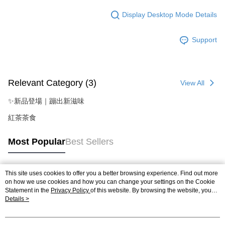
Display Desktop Mode Details
Support
Relevant Category (3)
View All
✨新品登場｜蹦出新滋味
紅茶茶食
Most Popular
Best Sellers
This site uses cookies to offer you a better browsing experience. Find out more
Popular Tags
on how we use cookies and how you can change your settings on the Cookie
Statement in the
Privacy Policy
of this website. By browsing the website, you
agree to our use of cookies as described in our Cookie Statement.
Details >