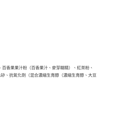
、百香果果汁粉（百香果汁、麥芽糊精）、紅茶粉、
化矽、抗氧化劑（混合濃縮生育醇（濃縮生育醇、大豆