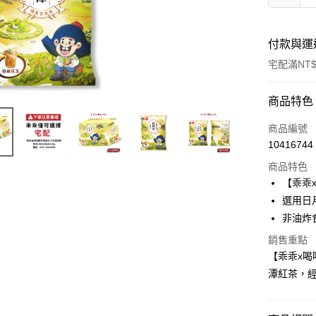
付款與運
宅配滿NT$
付款方式
商品特色
信用卡一
商品編號
10416744
LINE Pay
商品特色
Apple Pay
【乖乖
選用日
Google Pa
非油炸
ATM付款
銷售重點
【乖乖x喝
潭紅茶，
運送方式
宅配