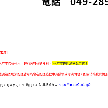
意事項】
入乖乖體積較大，
超商有材積數限制，
6入乖乖僅開放宅配寄送
！
塗鴉箱因物流配送皆可能會在配送過程中有損壞或污漬問題，如無法接受此情
加入LINE好友→
問，可至官方LINE詢問，
https://lin.ee/Gbo1hgQ