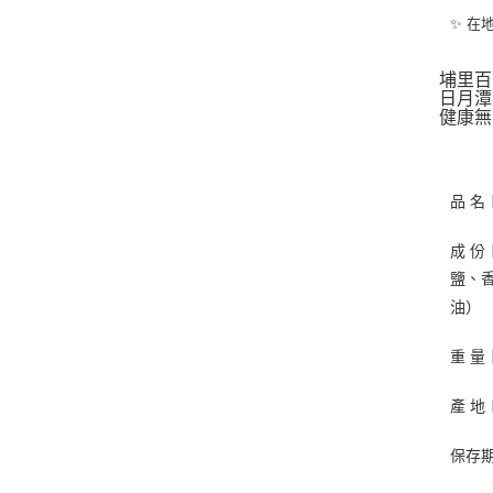
✨ 在
埔里百
日月潭
健康無
品 
成 
鹽、
油
重 量
產 地
保存