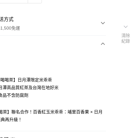
送方式
1,500免運
清除
紀錄
次付款
x喝喝茶】日月潭限定米乖乖
月潭高品質紅茶及台灣在地好米
y
食品不含防腐劑
喝茶】聯名合作！百香紅玉米乖乖：埔里百香果 × 日月
經典再升級！