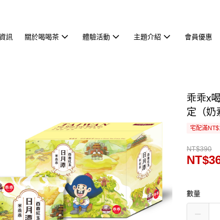
資訊
關於喝喝茶
體驗活動
主題介紹
會員優惠
乖乖x
定（奶
宅配滿NT$
NT$390
NT$3
數量