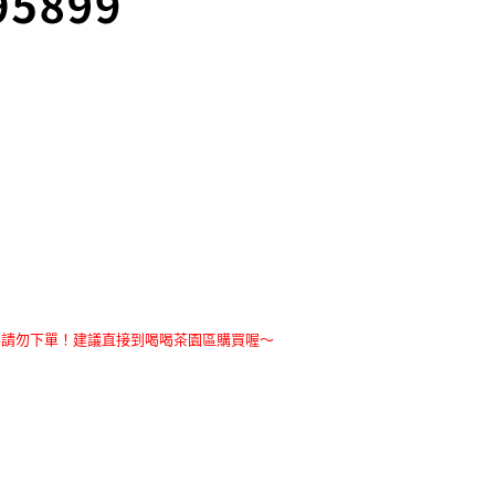
形請勿下單！建議直接到喝喝茶園區購買喔～