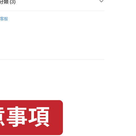
類 (3)
20，滿NT$1,500(含以上)免運費
場｜蹦出新滋味
客服
0👻普渡拜乖乖，任選四箱$1299 👻