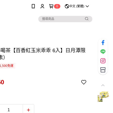
0
中文 (繁體)
喝喝茶【百香紅玉米乖乖 6入】日月潭限
素）
1,500免運
60