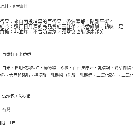
地原料，真材實料
香果：來自南投埔里的百香果，香氣濃郁，酸甜平衡。
紅茶：選用日月潭的高品質紅玉紅茶，茶香細膩，韻味十足。
負擔：非油炸，不含防腐劑，讓零食也能健康滿分。
名︱百香紅玉米乖乖
份︱白米、食用軟質棕油、葡萄糖、砂糖、百香果原汁、乳清粉、麥芽糊精
香料、大豆卵磷脂、檸檬酸、乳酸粉（乳酸、乳酸鈣、二氧化矽）、二氧
）
g/包，6入/箱
︱52
︱台灣
期限︱1年