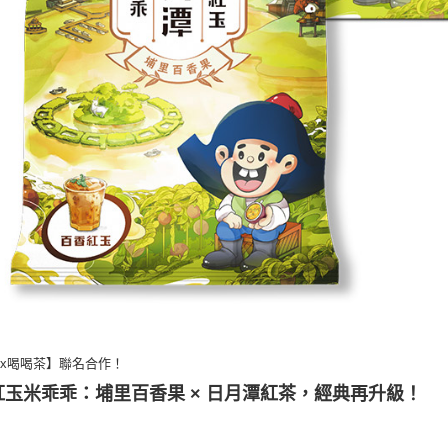
x喝喝茶】聯名合作！
紅玉米乖乖：埔里百香果 × 日月潭紅茶，經典再升級！