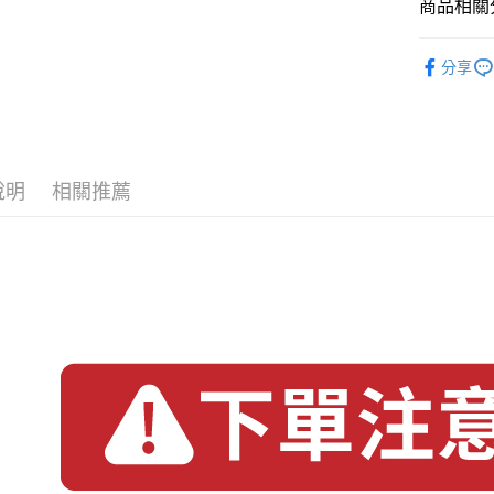
商品相關分
每筆NT$1
✨新品登
分享
紅茶茶食
8/1~9/1
說明
相關推薦