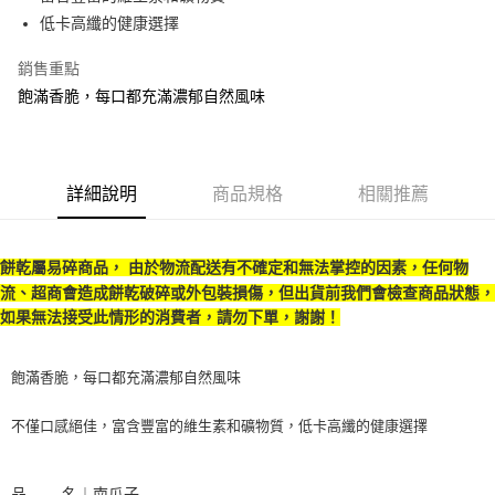
低卡高纖的健康選擇
Google Pay
銷售重點
ATM付款
飽滿香脆，每口都充滿濃郁自然風味
運送方式
全家取貨付款
每筆NT$70，滿NT$1,000(含以上)免運費
詳細說明
商品規格
相關推薦
付款後全家取貨
每筆NT$70，滿NT$1,000(含以上)免運費
餅乾屬易碎商品， 由於物流配送有不確定和無法掌控的因素，任何物
流、超商會造成餅乾破碎或外包裝損傷，但出貨前我們會檢查商品狀態，
7-11取貨付款
如果無法接受此情形的消費者，請勿下單，謝謝！
每筆NT$70，滿NT$1,000(含以上)免運費
付款後7-11取貨
飽滿香脆，每口都充滿濃郁自然風味
每筆NT$70，滿NT$1,000(含以上)免運費
不僅口感絕佳，富含豐富的維生素和礦物質，低卡高纖的健康選擇
宅配
每筆NT$120，滿NT$1,500(含以上)免運費
品        名︱南瓜子