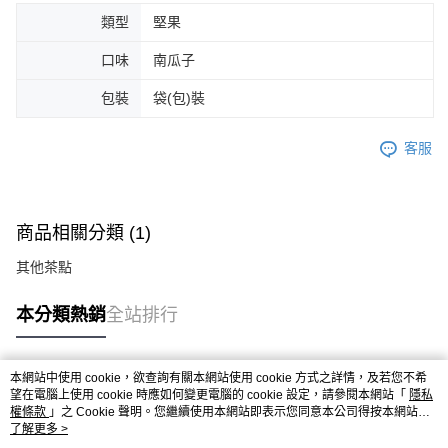
類型
堅果
口味
南瓜子
包裝
袋(包)裝
客服
商品相關分類 (1)
其他茶點
本分類熱銷
全站排行
本網站中使用 cookie，欲查詢有關本網站使用 cookie 方式之詳情，及若您不希
熱門標籤
望在電腦上使用 cookie 時應如何變更電腦的 cookie 設定，請參閱本網站「
隱私
權條款
」之 Cookie 聲明。您繼續使用本網站即表示您同意本公司得按本網站使
用條款之 Cookie 聲明使用 cookie。
了解更多 >