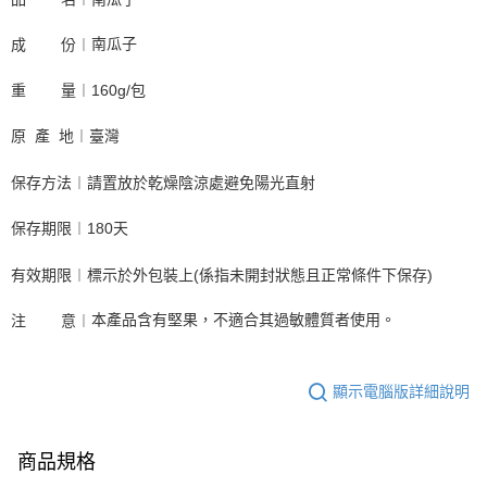
南瓜子
成        份︱
重        量︱160g/包 
原  產  地︱臺灣
保存方法︱請置放於乾燥陰涼處避免陽光直射
保存期限︱180天
有效期限︱標示於外包裝上(係指未開封狀態且正常條件下保存)
本產品含有堅果，不適合其過敏體質者使用。
注        意︱
顯示電腦版詳細說明
商品規格