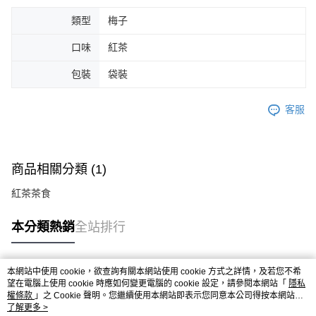
類型
梅子
口味
紅茶
包裝
袋裝
客服
商品相關分類 (1)
紅茶茶食
本分類熱銷
全站排行
本網站中使用 cookie，欲查詢有關本網站使用 cookie 方式之詳情，及若您不希
熱門標籤
望在電腦上使用 cookie 時應如何變更電腦的 cookie 設定，請參閱本網站「
隱私
權條款
」之 Cookie 聲明。您繼續使用本網站即表示您同意本公司得按本網站使
用條款之 Cookie 聲明使用 cookie。
了解更多 >