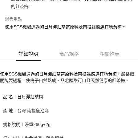
的紅茶梅。
Google Pay
銷售重點
ATM付款
使用SGS檢驗通過的日月潭紅茶當原料及南投縣嚴選在地黃梅。
運送方式
全家取貨付款
每筆NT$70，滿NT$1,000(含以上)免運費
詳細說明
商品規格
相關推薦
付款後全家取貨
每筆NT$70，滿NT$1,000(含以上)免運費
嚴格把
使用SGS檢驗通過的日月潭紅茶當原料及南投縣嚴選在地黃梅，
關醃製過程，使梅子自然熟成，品嚐酸甜可口且天然健康的紅茶梅。
7-11取貨付款
每筆NT$70，滿NT$1,000(含以上)免運費
品 名︱
日月潭紅茶梅
付款後7-11取貨
產 地︱台灣 南投魚池鄉
每筆NT$70，滿NT$1,000(含以上)免運費
宅配
規格說明︱淨重260g±2g
每筆NT$120，滿NT$1,500(含以上)免運費