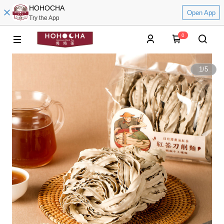
HOHOCHA
Open App
Try the App
0
1
/
5