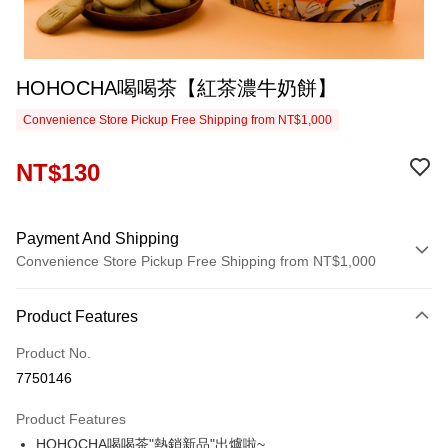
HOHOCHA喝喝茶【紅茶濃牛奶餅】
Convenience Store Pickup Free Shipping from NT$1,000
NT$130
Payment And Shipping
Convenience Store Pickup Free Shipping from NT$1,000
Payment Method
Product Features
Credit Card (Full Payment)
Product No.
Convenience Store Pickup and Pay
7750146
LINE Pay
Product Features
Apple Pay
HOHOCHA喝喝茶"熱銷新品"出爐啦~