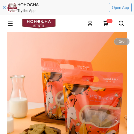
HOHOCHA
Open App
Try the App
0
1
/
6