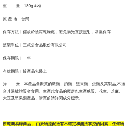
 ±5g 
重        量︱180g
原 產 地
︱
台灣
保存方法︱儲放於陰涼乾燥處，避免陽光直接照射，常溫
保存
監製單位︱三叔公食品股份有限公司 
保存期限︱一年
有效期限︱於產品包裝上
本產品含麩質的穀類、奶類、堅果類、蛋類及其製品,不適
注        意︱
合其過敏體質者食用。生產此食品的廠房也生產麩質、花生、芝麻、
大豆及堅果類產品，購買前請詳閱成分標示。
餅乾屬易碎商品， 由於物流配送有不確定和無法掌控的因素，任何物