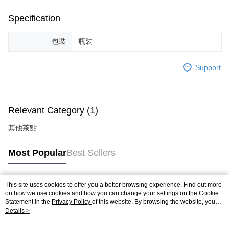
Specification
包裝
瓶裝
Support
Relevant Category (1)
其他茶點
Most Popular
Best Sellers
This site uses cookies to offer you a better browsing experience. Find out more
Popular Tags
on how we use cookies and how you can change your settings on the Cookie
Statement in the
Privacy Policy
of this website. By browsing the website, you
agree to our use of cookies as described in our Cookie Statement.
Details >