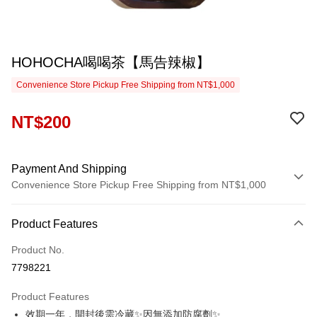
HOHOCHA喝喝茶【馬告辣椒】
Convenience Store Pickup Free Shipping from NT$1,000
NT$200
Payment And Shipping
Convenience Store Pickup Free Shipping from NT$1,000
Payment Method
Product Features
Credit Card (Full Payment)
Product No.
Convenience Store Pickup and Pay
7798221
LINE Pay
Product Features
Apple Pay
效期一年，開封後需冷藏✨因無添加防腐劑✨