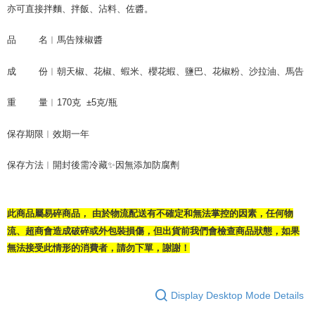
亦可直接拌麵、拌飯、沾料、佐醬。
品        名︱
馬告辣椒醬
成        份︱
朝天椒
、
花椒
、
蝦米
、
櫻花蝦
、
鹽巴
、
花椒粉
、
沙拉油
、
馬告
重        量︱
170克  ±5克/瓶
保存期限︱
效期一年
保存方法︱
開封後需冷藏✨因無添加防腐劑
此商品屬易碎商品， 由於物流配送有不確定和無法掌控的因素，任何物
流、超商會造成破碎或外包裝損傷，但出貨前我們會檢查商品狀態，如果
無法接受此情形的消費者，請勿下單，謝謝！
Display Desktop Mode Details