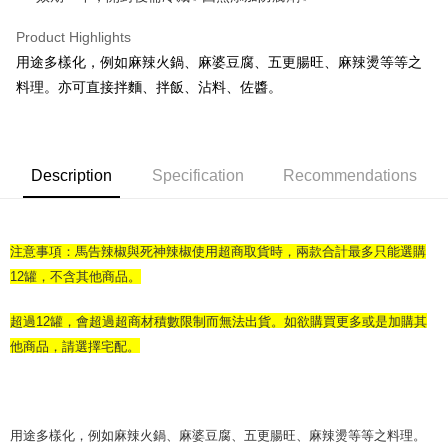
Google Pay
Product Highlights
ATM Transfer
用途多樣化，例如麻辣火鍋、麻婆豆腐、五更腸旺、麻辣燙等等之
料理。亦可直接拌麵、拌飯、沾料、佐醬。
Shipping Method
全家取貨付款
NT$70/order | Free shipping on orders of NT$1,000 or more
Description
Specification
Recommendations
付款後全家取貨
NT$70/order | Free shipping on orders of NT$1,000 or more
注意事項：馬告辣椒與死神辣椒使用超商取貨時，兩款合計最多只能選購
7-11取貨付款
12罐，不含其他商品。
NT$70/order | Free shipping on orders of NT$1,000 or more
超過12罐，會超過超商材積數限制而無法出貨。如欲購買更多或是加購其
付款後7-11取貨
他商品，請選擇宅配
。
NT$70/order | Free shipping on orders of NT$1,000 or more
宅配
NT$120/order | Free shipping on orders of NT$1,500 or more
用途多樣化，例如麻辣火鍋、麻婆豆腐、五更腸旺、麻辣燙等等之料理。