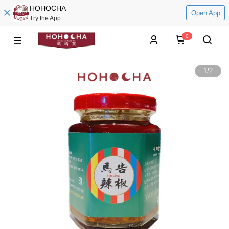
HOHOCHA
Open App
Try the App
0
1
/
2