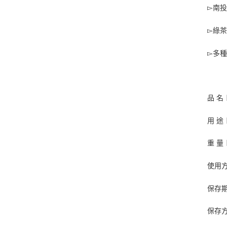
▻
南投
▻
綠茶
▻
多種
品 名
用 途
重 量︱
使用
保存
保存