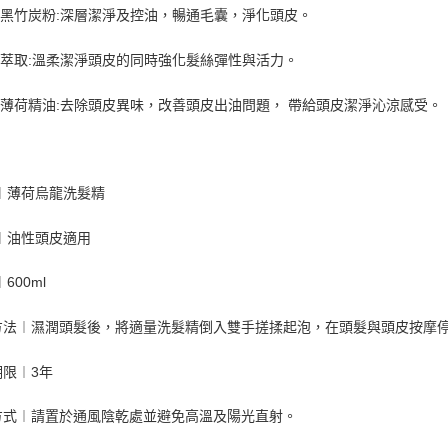
黑竹炭粉:深層潔淨及控油，暢通毛囊，淨化頭皮。
萃取:溫柔潔淨頭皮的同時強化髮絲彈性與活力。
薄荷精油:去除頭皮異味，改善頭皮出油問題， 帶給頭皮潔淨沁涼感受。
︱薄荷
烏龍
洗髮精
︱油
性頭皮適用
600ml
方法︱濕潤頭髮後，將適量洗髮精倒入雙手搓揉起泡，在頭髮與頭皮按摩
期限︱3年
方式︱請置於通風陰乾處並避免高溫及陽光直射。