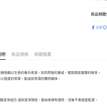
付款後全
商品相關分
每筆NT$7
沐浴香氛
7-11取貨
分享
每筆NT$7
付款後7-1
每筆NT$7
說明
商品規格
相關推薦
宅配
每筆NT$1
是植物賴以生長的養分來源，如同秀髮的養成，鞏固頭皮健康的根本。
培火程度的茶葉，能成就茶湯的獨特韻味。
酸潔淨成分:溫和潔淨頭皮，髮絲柔順有彈性，洗後不會過度乾澀。