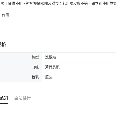
事項︱僅供外用，避免接觸眼睛及誤食；若出現皮膚不適，請立即停用並
︱台灣
規格
類型
洗髮精
口味
薄荷烏龍
包裝
瓶裝
熱銷
全站排行