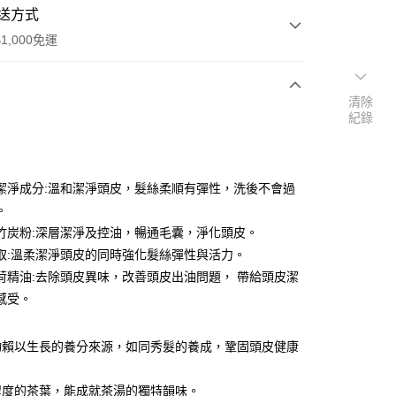
送方式
1,000免運
清除
次付款
紀錄
付款
潔淨成分:溫和潔淨頭皮，髮絲柔順有彈性，洗後不會過
。
竹炭粉:深層潔淨及控油，暢通毛囊，淨化頭皮。
y
取:溫柔潔淨頭皮的同時強化髮絲彈性與活力。
荷精油:去除頭皮異味，改善頭皮出油問題， 帶給頭皮潔
感受。
物賴以生長的養分來源，如同秀髮的養成，鞏固頭皮健康
付款
程度的茶葉，能成就茶湯的獨特韻味。
0，滿NT$1,000(含以上)免運費