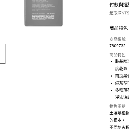
付款與運
超取滿NT$
付款方式
商品特色
信用卡一
商品編號
7809732
超商取貨
商品特色
LINE Pay
胺基酸
度乾澀
Apple Pay
南投黑
Google Pa
綠茶萃
多種薄
ATM付款
淨沁涼
銷售重點
運送方式
土壤是植
的根本。
全家取貨
不同培火
每筆NT$7