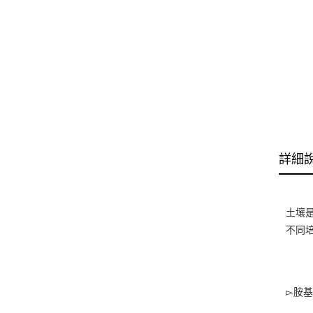
詳細
土壤
不同
▻
胺基