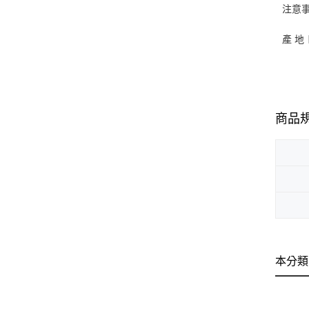
注意
產 地
商品
本分類