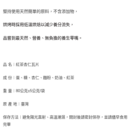
堅持使用天然簡單的原料
，不含添加物，
烘烤時採用低溫烘焙以減少養分流失，
品嘗到最天然、營養、無負擔的養生零嘴。
品 名︱紅茶杏仁瓦片
成 份︱蛋、糖、杏仁、麵粉、奶油、紅茶
重 量︱80公克±5公克/袋
原 產 地︱臺灣
保存方法︱避免陽光直射、高溫潮濕，開封後請密封保存，並請儘早食用
完畢