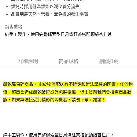
烘烤時採用低溫烘焙以減少養分流失
Google Pay
品嘗到最天然、營養、無負擔的養生零嘴
ATM付款
銷售重點
純手工製作，使用完整條索型日月潭紅茶搭配頂級杏仁片
運送方式
全家取貨付款
每筆NT$70，滿NT$1,000(含以上)免運費
詳細說明
商品規格
相關推薦
付款後全家取貨
每筆NT$70，滿NT$1,000(含以上)免運費
7-11取貨付款
餅乾屬易碎商品， 由於物流配送有不確定和無法掌控的因素，任何物
流、超商會造成餅乾破碎或外包裝損傷，但出貨前我們會檢查商品狀
每筆NT$70，滿NT$1,000(含以上)免運費
態，如果無法接受此情形的消費者，請勿下單，謝謝！
付款後7-11取貨
每筆NT$70，滿NT$1,000(含以上)免運費
宅配
每筆NT$120，滿NT$1,500(含以上)免運費
純手工製作，使用完整條索型日月潭紅茶搭配頂級杏仁片，