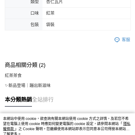
類型
杏仁瓦片
口味
紅茶
包裝
袋裝
客服
商品相關分類 (2)
紅茶茶食
✨新品登場｜蹦出新滋味
本分類熱銷
全站排行
本網站中使用 cookie，欲查詢有關本網站使用 cookie 方式之詳情，及若您不希
熱門標籤
望在電腦上使用 cookie 時應如何變更電腦的 cookie 設定，請參閱本網站「
隱私
權條款
」之 Cookie 聲明。您繼續使用本網站即表示您同意本公司得按本網站使
用條款之 Cookie 聲明使用 cookie。
了解更多 >