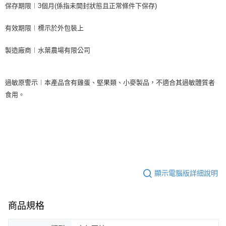
保存期限︱3個月(係指未開封狀態且正常條件下保存)
有效期限︱標示於外包裝上
製造廠商︱水葉農場有限公司
過敏原警示︱本產品含有雞蛋、堅果類、小麥製品，不適合其過敏體質者
食用。
顯示電腦版詳細說明
商品規格