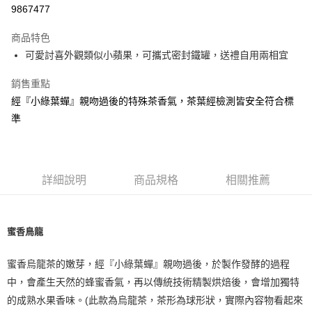
超商取貨付款
9867477
LINE Pay
商品特色
Apple Pay
可愛討喜外觀類似小蘋果，可攜式密封鐵罐，送禮自用兩相宜
Google Pay
銷售重點
經『小綠葉蟬』親吻過後的特殊茶香氣，茶葉經檢測皆安全符合標
ATM付款
準
運送方式
全家取貨付款
每筆NT$70，滿NT$1,000(含以上)免運費
詳細說明
商品規格
相關推薦
付款後全家取貨
每筆NT$70，滿NT$1,000(含以上)免運費
蜜香鳥龍
7-11取貨付款
蜜香烏龍茶的嫩芽，經『小綠葉蟬』親吻過後，於製作發酵的過程
每筆NT$70，滿NT$1,000(含以上)免運費
中，會產生天然的蜂蜜香氣，再以傳統技術精製烘焙後，會增加獨特
付款後7-11取貨
的成熟水果香味。(此款為烏龍茶，茶形為球形狀，實際內容物看起來