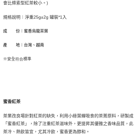
每筆NT$70，滿NT$1,000(含以上)免運費
會比條索型紅茶較小。)
宅配
每筆NT$120，滿NT$1,500(含以上)免運費
成       份︱蜜香烏龍茶葉
產       
地︱台灣、越南
符合
※
安全
標準
蜜香紅茶
茶業改良場針對紅茶的缺失，利用小綠葉蟬吸食的茶菁原料，研製成
「蜜香紅茶」，除了注重紅茶滋味外，更提昇其優雅之香味品質，此
茶冷、熱飲皆宜，尤其冷飲，蜜香更為醇和。