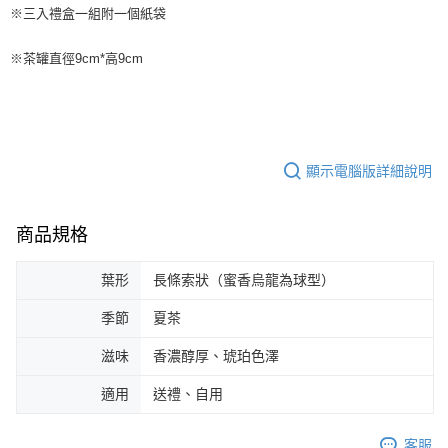
※三入禮盒一組附一個紙袋
※茶罐直徑9cm*高9cm
顯示電腦版詳細說明
商品規格
葉形
長條索狀（蜜香烏龍為球型）
季節
夏茶
滋味
香濃醇厚、琥珀色澤
適用
送禮、自用
客服