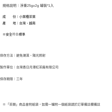
成       份︱小葉種茶葉

產       地︱台灣、越南
符合
※
安全
標準

保存方法︱避免潮濕、陽光照射
製作單位︱台灣香日月潭紅茶廠有限公司
保存期限︱三年
※
「茶類」商品會附紙袋
，
如需一罐附一個紙袋請於訂單備註欄備註